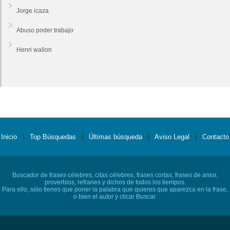
Jorge icaza
Abuso poder trabajo
Henri wallon
Inicio
|
Top Búsquedas
|
Últimas búsqueda
|
Aviso Legal
|
Contacto
Buscador de frases célebres, citas célebres, frases cortas, frases de amor,
proverbios, refranes y dichos de todos los tiempos.
Para ello, sólo tienes que poner la palabra que quieres que aparezca en la frase,
o bien el autor y clicar Buscar.