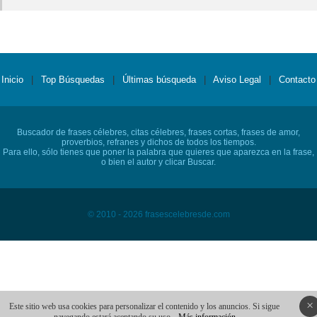
Inicio
|
Top Búsquedas
|
Últimas búsqueda
|
Aviso Legal
|
Contacto
Buscador de frases célebres, citas célebres, frases cortas, frases de amor,
proverbios, refranes y dichos de todos los tiempos.
Para ello, sólo tienes que poner la palabra que quieres que aparezca en la frase,
o bien el autor y clicar Buscar.
© 2010 - 2026 frasescelebresde.com
×
Este sitio web usa cookies para personalizar el contenido y los anuncios. Si sigue