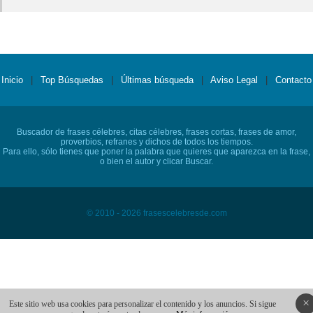
Inicio
|
Top Búsquedas
|
Últimas búsqueda
|
Aviso Legal
|
Contacto
Buscador de frases célebres, citas célebres, frases cortas, frases de amor,
proverbios, refranes y dichos de todos los tiempos.
Para ello, sólo tienes que poner la palabra que quieres que aparezca en la frase,
o bien el autor y clicar Buscar.
© 2010 - 2026 frasescelebresde.com
×
Este sitio web usa cookies para personalizar el contenido y los anuncios. Si sigue