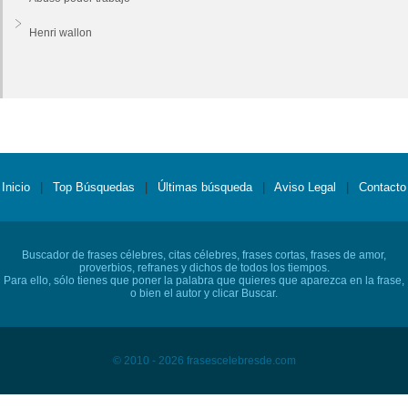
Henri wallon
Inicio
|
Top Búsquedas
|
Últimas búsqueda
|
Aviso Legal
|
Contacto
Buscador de frases célebres, citas célebres, frases cortas, frases de amor,
proverbios, refranes y dichos de todos los tiempos.
Para ello, sólo tienes que poner la palabra que quieres que aparezca en la frase,
o bien el autor y clicar Buscar.
© 2010 - 2026 frasescelebresde.com