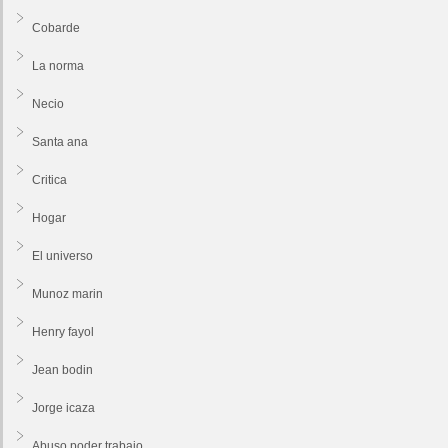
Cobarde
La norma
Necio
Santa ana
Critica
Hogar
El universo
Munoz marin
Henry fayol
Jean bodin
Jorge icaza
Abuso poder trabajo