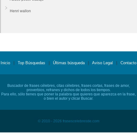
Henri wallon
Inicio
|
Top Búsquedas
|
Últimas búsqueda
|
Aviso Legal
|
Contacto
Buscador de frases célebres, citas célebres, frases cortas, frases de amor,
proverbios, refranes y dichos de todos los tiempos.
Para ello, sólo tienes que poner la palabra que quieres que aparezca en la frase,
o bien el autor y clicar Buscar.
© 2010 - 2026 frasescelebresde.com