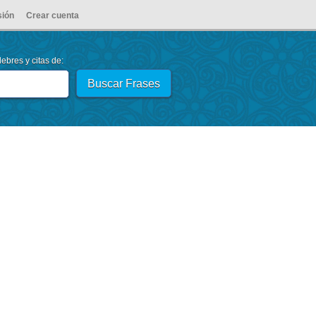
sión
Crear cuenta
ebres y citas de: