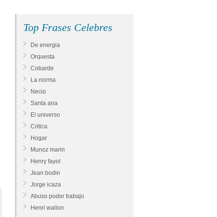
Top Frases Celebres
De energia
Orquesta
Cobarde
La norma
Necio
Santa ana
El universo
Critica
Hogar
Munoz marin
Henry fayol
Jean bodin
Jorge icaza
Abuso poder trabajo
Henri wallon