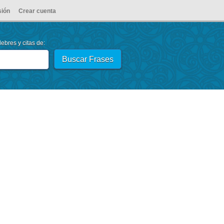
sión
Crear cuenta
ebres y citas de: