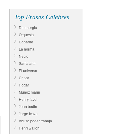
Top Frases Celebres
De energia
Orquesta
Cobarde
La norma
Necio
Santa ana
El universo
Critica
Hogar
Munoz marin
Henry fayol
Jean bodin
Jorge icaza
Abuso poder trabajo
Henri wallon