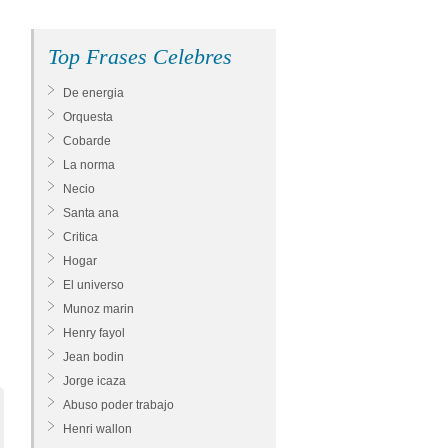
Top Frases Celebres
De energia
Orquesta
Cobarde
La norma
Necio
Santa ana
Critica
Hogar
El universo
Munoz marin
Henry fayol
Jean bodin
Jorge icaza
Abuso poder trabajo
Henri wallon