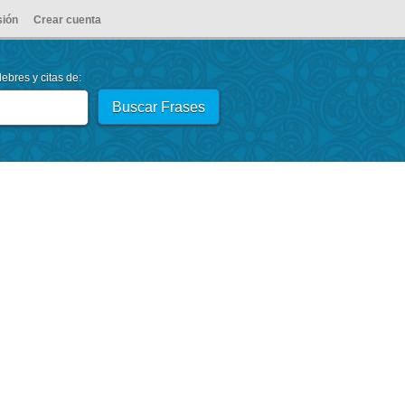
sión
Crear cuenta
ebres y citas de: