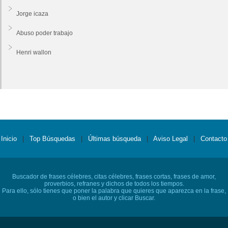
Jorge icaza
Abuso poder trabajo
Henri wallon
Inicio
|
Top Búsquedas
|
Últimas búsqueda
|
Aviso Legal
|
Contacto
Buscador de frases célebres, citas célebres, frases cortas, frases de amor,
proverbios, refranes y dichos de todos los tiempos.
Para ello, sólo tienes que poner la palabra que quieres que aparezca en la frase,
o bien el autor y clicar Buscar.