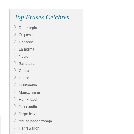
Top Frases Celebres
De energia
Orquesta
Cobarde
La norma
Necio
Santa ana
Critica
Hogar
El universo
Munoz marin
Henry fayol
Jean bodin
Jorge icaza
Abuso poder trabajo
Henri wallon