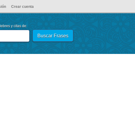
sión
Crear cuenta
ebres y citas de: