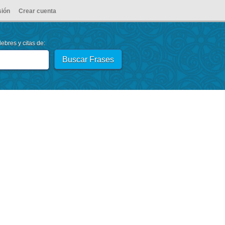
sión
Crear cuenta
ebres y citas de: