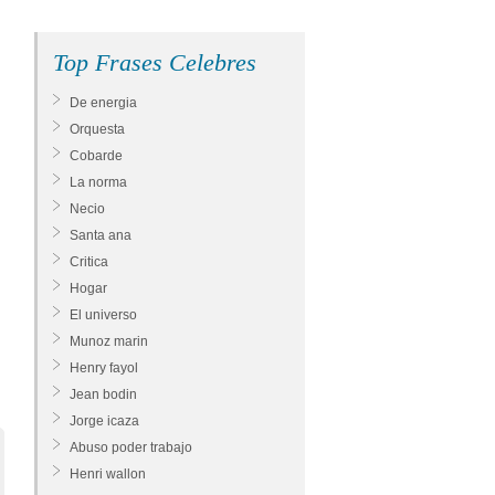
Top Frases Celebres
De energia
Orquesta
Cobarde
La norma
Necio
Santa ana
Critica
Hogar
El universo
Munoz marin
Henry fayol
Jean bodin
Jorge icaza
Abuso poder trabajo
Henri wallon