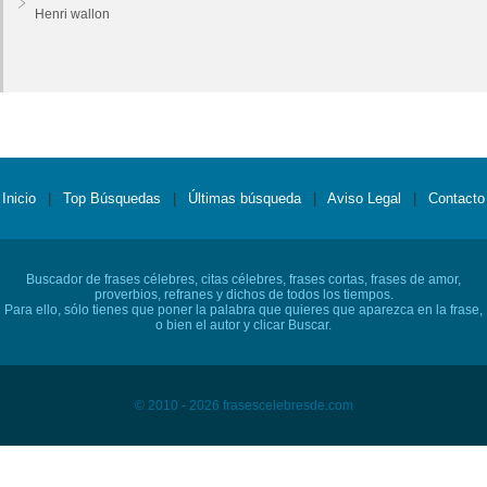
Henri wallon
Inicio
|
Top Búsquedas
|
Últimas búsqueda
|
Aviso Legal
|
Contacto
Buscador de frases célebres, citas célebres, frases cortas, frases de amor,
proverbios, refranes y dichos de todos los tiempos.
Para ello, sólo tienes que poner la palabra que quieres que aparezca en la frase,
o bien el autor y clicar Buscar.
© 2010 - 2026 frasescelebresde.com