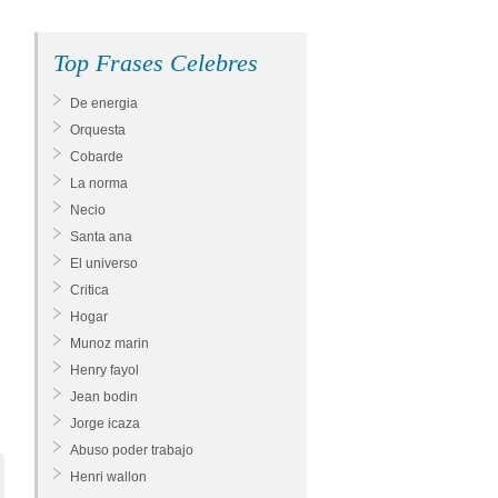
Top Frases Celebres
De energia
Orquesta
Cobarde
La norma
Necio
Santa ana
El universo
Critica
Hogar
Munoz marin
Henry fayol
Jean bodin
Jorge icaza
Abuso poder trabajo
Henri wallon