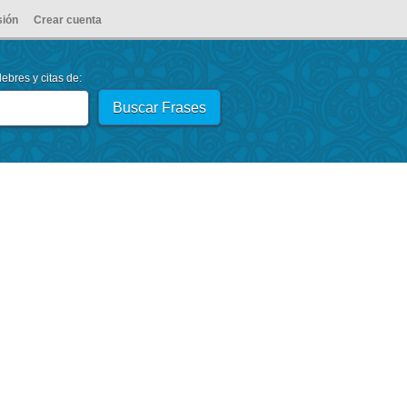
sión
Crear cuenta
ebres y citas de: