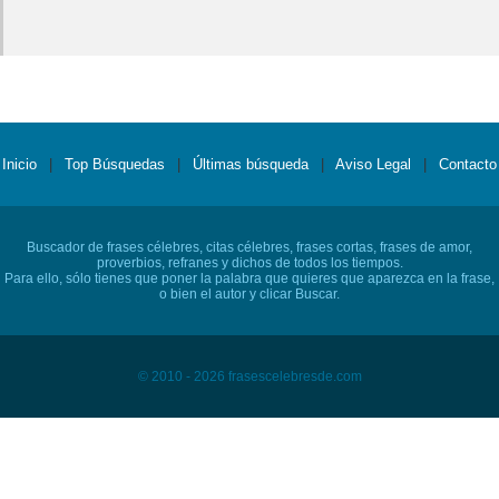
Inicio
|
Top Búsquedas
|
Últimas búsqueda
|
Aviso Legal
|
Contacto
Buscador de frases célebres, citas célebres, frases cortas, frases de amor,
proverbios, refranes y dichos de todos los tiempos.
Para ello, sólo tienes que poner la palabra que quieres que aparezca en la frase,
o bien el autor y clicar Buscar.
© 2010 - 2026 frasescelebresde.com