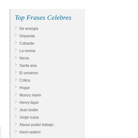
Top Frases Celebres
De energia
Orquesta
Cobarde
La norma
Necio
Santa ana
El universo
Critica
Hogar
Munoz marin
Henry fayol
Jean bodin
Jorge icaza
Abuso poder trabajo
Henri wallon