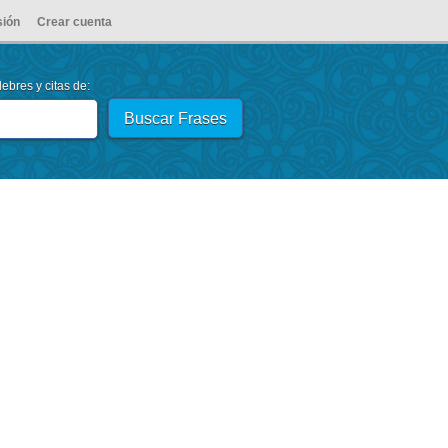
sión
Crear cuenta
ebres y citas de: