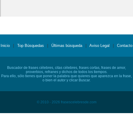
Inicio
|
Top Búsquedas
|
Últimas búsqueda
|
Aviso Legal
|
Contacto
Buscador de frases célebres, citas célebres, frases cortas, frases de amor,
proverbios, refranes y dichos de todos los tiempos.
Para ello, sólo tienes que poner la palabra que quieres que aparezca en la frase,
o bien el autor y clicar Buscar.
© 2010 - 2026 frasescelebresde.com