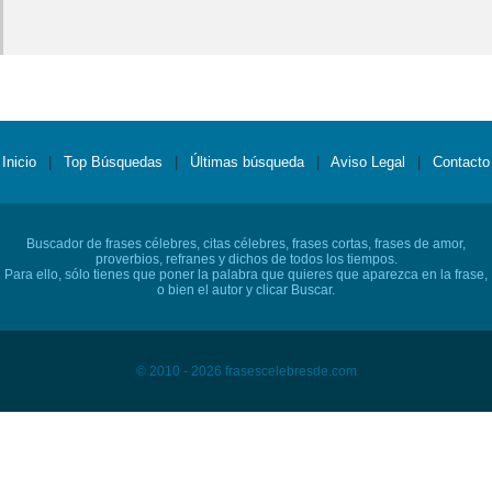
Inicio
|
Top Búsquedas
|
Últimas búsqueda
|
Aviso Legal
|
Contacto
Buscador de frases célebres, citas célebres, frases cortas, frases de amor,
proverbios, refranes y dichos de todos los tiempos.
Para ello, sólo tienes que poner la palabra que quieres que aparezca en la frase,
o bien el autor y clicar Buscar.
© 2010 - 2026 frasescelebresde.com