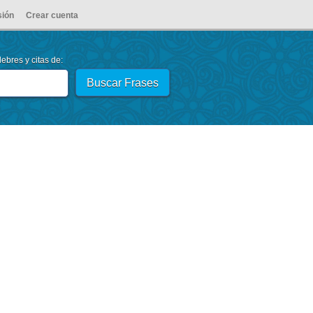
sión
Crear cuenta
ebres y citas de: