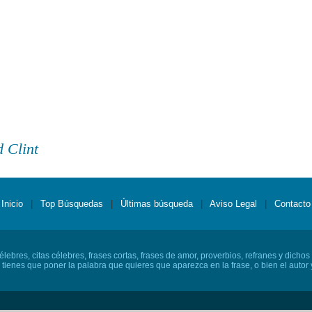
 Clint
Inicio
|
Top Búsquedas
|
Últimas búsqueda
|
Aviso Legal
|
Contacto
lebres, citas célebres, frases cortas, frases de amor, proverbios, refranes y dichos
o tienes que poner la palabra que quieres que aparezca en la frase, o bien el autor y