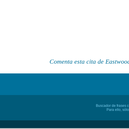
Comenta esta cita de Eastwood
Buscador de frases cé
Para ello, sól