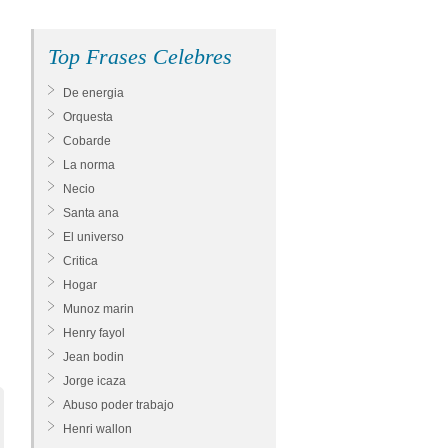
Top Frases Celebres
De energia
Orquesta
Cobarde
La norma
Necio
Santa ana
El universo
Critica
Hogar
Munoz marin
Henry fayol
Jean bodin
Jorge icaza
Abuso poder trabajo
Henri wallon