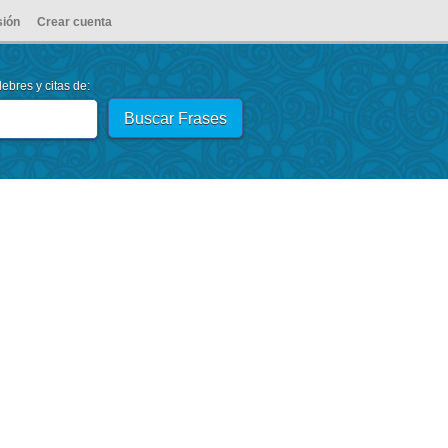
sión
Crear cuenta
ebres y citas de: