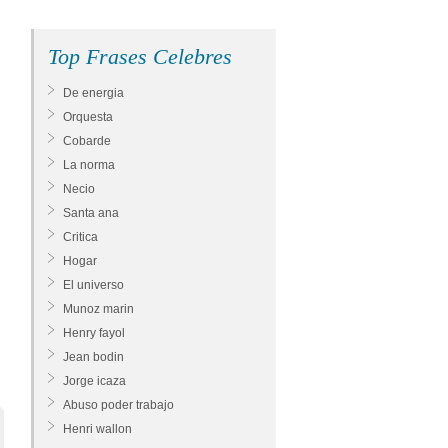
Top Frases Celebres
De energia
Orquesta
Cobarde
La norma
Necio
Santa ana
Critica
Hogar
El universo
Munoz marin
Henry fayol
Jean bodin
Jorge icaza
Abuso poder trabajo
Henri wallon