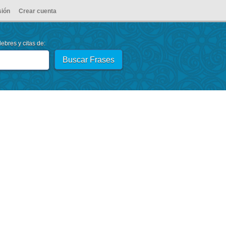
sión
Crear cuenta
ebres y citas de: