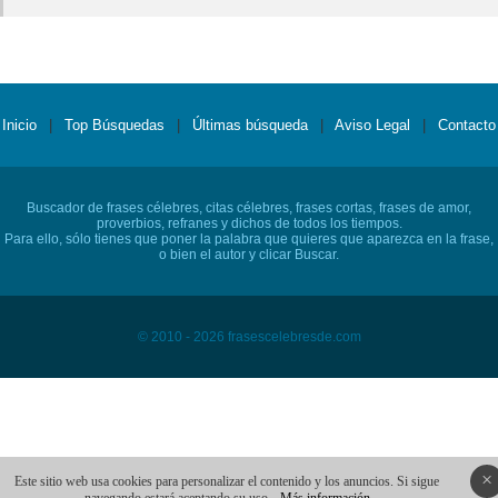
Inicio
|
Top Búsquedas
|
Últimas búsqueda
|
Aviso Legal
|
Contacto
Buscador de frases célebres, citas célebres, frases cortas, frases de amor,
proverbios, refranes y dichos de todos los tiempos.
Para ello, sólo tienes que poner la palabra que quieres que aparezca en la frase,
o bien el autor y clicar Buscar.
© 2010 - 2026 frasescelebresde.com
×
Este sitio web usa cookies para personalizar el contenido y los anuncios. Si sigue