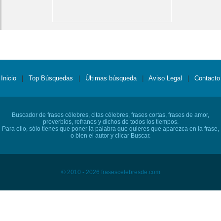
Inicio
|
Top Búsquedas
|
Últimas búsqueda
|
Aviso Legal
|
Contacto
Buscador de frases célebres, citas célebres, frases cortas, frases de amor,
proverbios, refranes y dichos de todos los tiempos.
Para ello, sólo tienes que poner la palabra que quieres que aparezca en la frase,
o bien el autor y clicar Buscar.
© 2010 - 2026 frasescelebresde.com