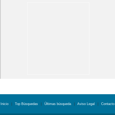
Inicio
|
Top Búsquedas
|
Últimas búsqueda
|
Aviso Legal
|
Contacto