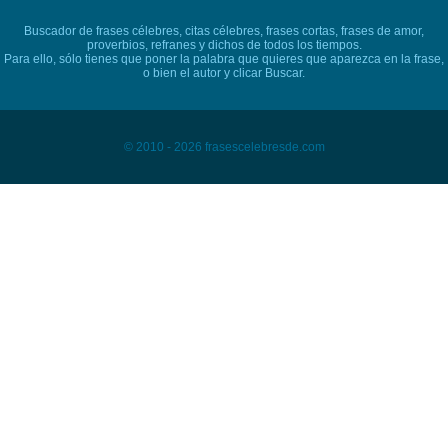
Buscador de frases célebres, citas célebres, frases cortas, frases de amor,
proverbios, refranes y dichos de todos los tiempos.
Para ello, sólo tienes que poner la palabra que quieres que aparezca en la frase,
o bien el autor y clicar Buscar.
© 2010 - 2026 frasescelebresde.com