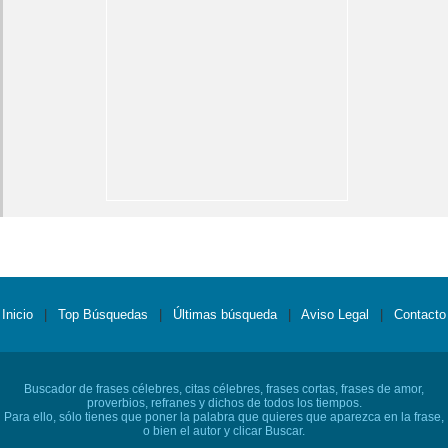
Inicio
|
Top Búsquedas
|
Últimas búsqueda
|
Aviso Legal
|
Contacto
Buscador de frases célebres, citas célebres, frases cortas, frases de amor,
proverbios, refranes y dichos de todos los tiempos.
Para ello, sólo tienes que poner la palabra que quieres que aparezca en la frase,
o bien el autor y clicar Buscar.