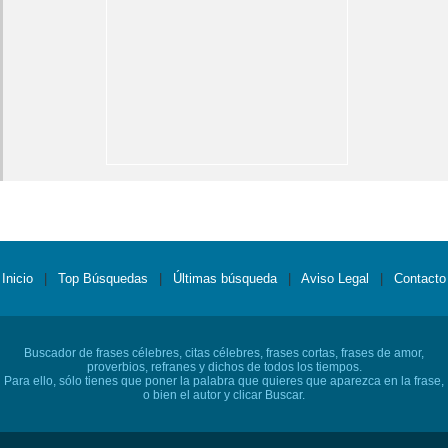
Inicio
|
Top Búsquedas
|
Últimas búsqueda
|
Aviso Legal
|
Contacto
Buscador de frases célebres, citas célebres, frases cortas, frases de amor,
proverbios, refranes y dichos de todos los tiempos.
Para ello, sólo tienes que poner la palabra que quieres que aparezca en la frase,
o bien el autor y clicar Buscar.