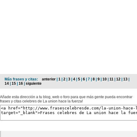
Más frases y citas:
anterior
|
1
|
2
|
3
|
4
|
5
|
6
| 7 |
8
|
9
|
10
|
11
|
12
|
13
|
14
|
15
|
16
|
siguiente
Añade esta dirección a tu blog, web o foro para que más gente pueda encontrar
frases y citas celebres de La union hace la fuerza!