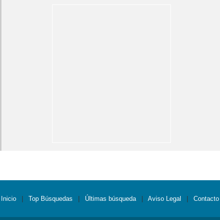
Inicio
|
Top Búsquedas
|
Últimas búsqueda
|
Aviso Legal
|
Contacto