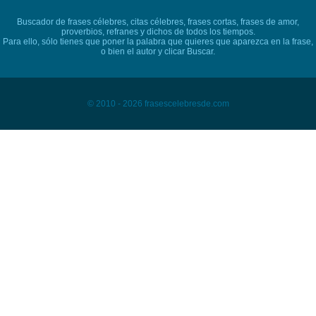
Buscador de frases célebres, citas célebres, frases cortas, frases de amor,
proverbios, refranes y dichos de todos los tiempos.
Para ello, sólo tienes que poner la palabra que quieres que aparezca en la frase,
o bien el autor y clicar Buscar.
© 2010 - 2026 frasescelebresde.com