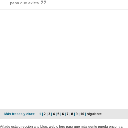
pena que exista.
Más frases y citas:
1 |
2
|
3
|
4
|
5
|
6
|
7
|
8
|
9
|
10
|
siguiente
Añade esta dirección a tu blog, web o foro para que más gente pueda encontrar