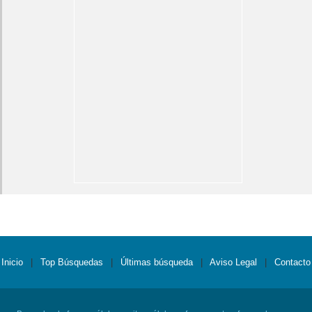
Inicio
|
Top Búsquedas
|
Últimas búsqueda
|
Aviso Legal
|
Contacto