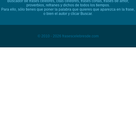
Buscador de frases célebres, citas célebres, frases cortas, frases de amor,
proverbios, refranes y dichos de todos los tiempos.
Para ello, sólo tienes que poner la palabra que quieres que aparezca en la frase,
o bien el autor y clicar Buscar.
© 2010 - 2026 frasescelebresde.com