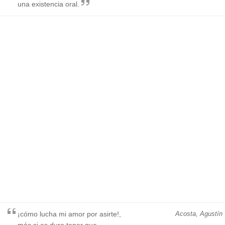
una existencia oral.
¡cómo lucha mi amor por asirte!,
Acosta, Agustín
más si es duro tener que