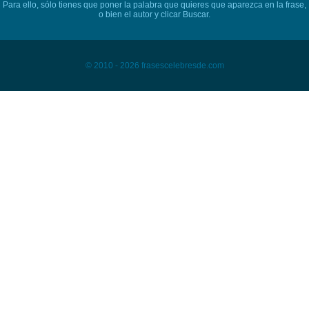
Para ello, sólo tienes que poner la palabra que quieres que aparezca en la frase,
o bien el autor y clicar Buscar.
© 2010 - 2026 frasescelebresde.com