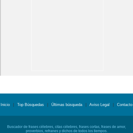
Inicio
|
Top Búsquedas
|
Últimas búsqueda
|
Aviso Legal
|
Contacto
Buscador de frases célebres, citas célebres, frases cortas, frases de amor,
proverbios, refranes y dichos de todos los tiempos.