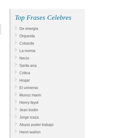
Top Frases Celebres
De energia
Orquesta
Cobarde
La norma
Necio
Santa ana
Critica
Hogar
El universo
Munoz marin
Henry fayol
Jean bodin
Jorge icaza
Abuso poder trabajo
Henri wallon