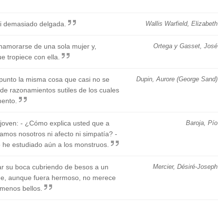
i demasiado delgada.
Wallis Warfield, Elizabeth
namorarse de una sola mujer y,
Ortega y Gasset, José
 tropiece con ella.
punto la misma cosa que casi no se
Dupin, Aurore (George Sand)
 de razonamientos sutiles de los cuales
mento.
 joven: - ¿Cómo explica usted que a
Baroja, Pío
mos nosotros ni afecto ni simpatía? -
no he estudiado aún a los monstruos.
ar su boca cubriendo de besos a un
Mercier, Désiré-Joseph
ue, aunque fuera hermoso, no merece
 menos bellos.