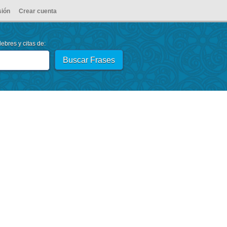
sión
Crear cuenta
ebres y citas de: