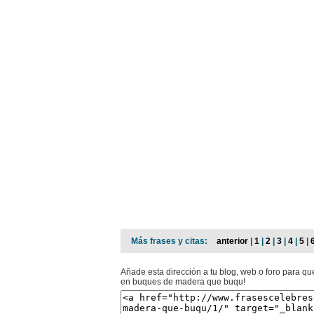
Más frases y citas:
anterior
|
1
|
2
|
3
|
4
|
5
|
Añade esta dirección a tu blog, web o foro para qu
en buques de madera que buqu!