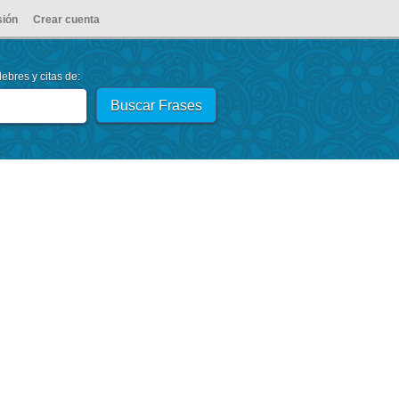
sión
Crear cuenta
ebres y citas de: