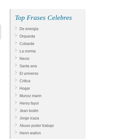
Top Frases Celebres
De energia
Orquesta
Cobarde
La norma
Necio
Santa ana
El universo
Critica
Hogar
Munoz marin
Henry fayol
Jean bodin
Jorge icaza
Abuso poder trabajo
Henri wallon