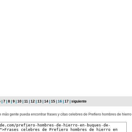
6
|
7
|
8
|
9
|
10
|
11
|
12
|
13
|
14
|
15
| 16 |
17
|
siguiente
e más gente pueda encontrar frases y citas celebres de Prefiero hombres de hierro