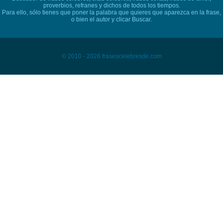
proverbios, refranes y dichos de todos los tiempos.
Para ello, sólo tienes que poner la palabra que quieres que aparezca en la frase,
o bien el autor y clicar Buscar.
© 2010 - 2026 frasescelebresde.com