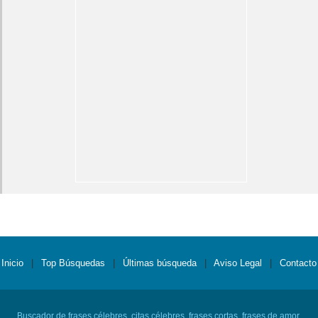
Inicio
|
Top Búsquedas
|
Últimas búsqueda
|
Aviso Legal
|
Contacto
Buscador de frases célebres, citas célebres, frases cortas, frases de amor,