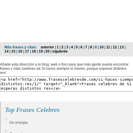
Más frases y citas:
anterior
|
1
|
2
|
3
|
4
|
5
|
6
|
7
|
8
| 9 |
10
|
11
|
12
|
13
|
14
|
15
|
16
|
17
|
18
|
19
|
20
|
siguiente
Añade esta dirección a tu blog, web o foro para que más gente pueda encontrar
frases y citas celebres de Si haces siempre lo mismo, porque esperas distintos
res!
Top Frases Celebres
De energia