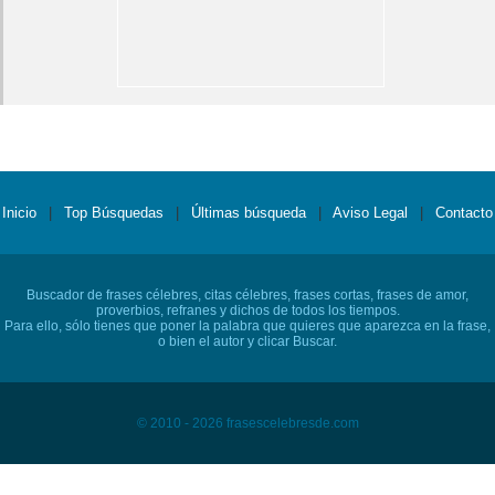
Inicio
|
Top Búsquedas
|
Últimas búsqueda
|
Aviso Legal
|
Contacto
Buscador de frases célebres, citas célebres, frases cortas, frases de amor,
proverbios, refranes y dichos de todos los tiempos.
Para ello, sólo tienes que poner la palabra que quieres que aparezca en la frase,
o bien el autor y clicar Buscar.
© 2010 - 2026 frasescelebresde.com