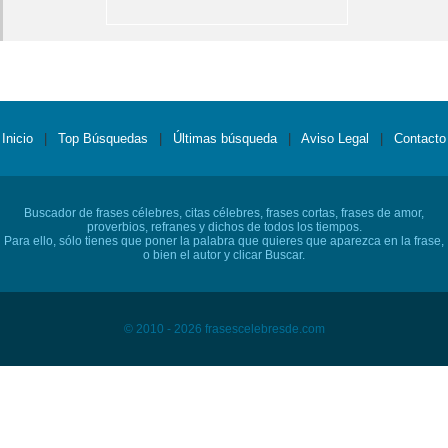
Inicio
|
Top Búsquedas
|
Últimas búsqueda
|
Aviso Legal
|
Contacto
Buscador de frases célebres, citas célebres, frases cortas, frases de amor,
proverbios, refranes y dichos de todos los tiempos.
Para ello, sólo tienes que poner la palabra que quieres que aparezca en la frase,
o bien el autor y clicar Buscar.
© 2010 - 2026 frasescelebresde.com