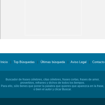
Inicio
|
Top Búsquedas
|
Últimas búsqueda
|
Aviso Legal
|
Contacto
Buscador de frases célebres, citas célebres, frases cortas, frases de amor,
proverbios, refranes y dichos de todos los tiempos.
Para ello, sólo tienes que poner la palabra que quieres que aparezca en la frase,
o bien el autor y clicar Buscar.