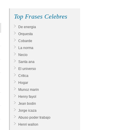
Top Frases Celebres
De energia
Orquesta
Cobarde
La norma
Necio
Santa ana
El universo
Critica
Hogar
Munoz marin
Henry fayol
Jean bodin
Jorge icaza
Abuso poder trabajo
Henri wallon