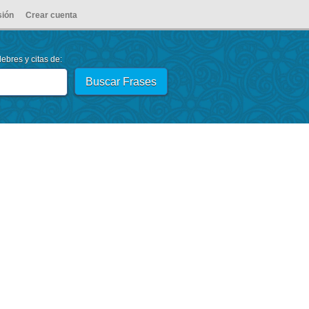
sión
Crear cuenta
ebres y citas de: