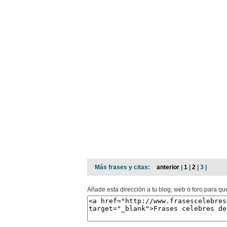
Más frases y citas:
anterior
|
1
|
2
| 3 |
Añade esta dirección a tu blog, web o foro para que