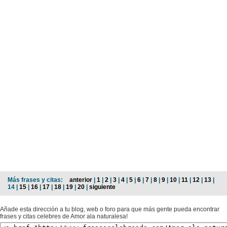
Más frases y citas:
anterior
|
1
|
2
|
3
|
4
|
5
|
6
|
7
|
8
|
9
|
10
|
11
|
12
|
13
|
14 |
15
|
16
|
17
|
18
|
19
|
20
|
siguiente
Añade esta dirección a tu blog, web o foro para que más gente pueda encontrar
frases y citas celebres de Amor ala naturalesa!