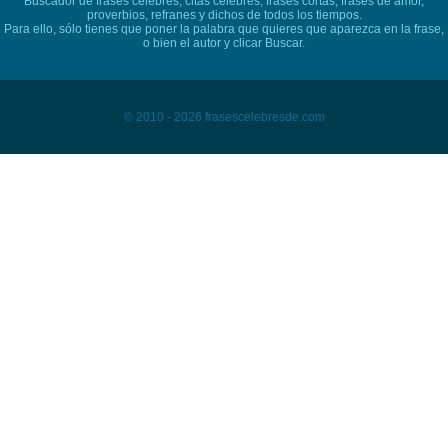
Buscador de frases célebres, citas célebres, frases cortas, frases de amor,
proverbios, refranes y dichos de todos los tiempos.
Para ello, sólo tienes que poner la palabra que quieres que aparezca en la frase,
o bien el autor y clicar Buscar.
© 2010 - 2026 frasescelebresde.com