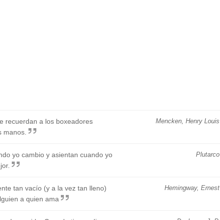
e recuerdan a los boxeadores
Mencken, Henry Louis
as manos.
ndo yo cambio y asientan cuando yo
Plutarco
or.
nte tan vacío (y a la vez tan lleno)
Hemingway, Ernest
lguien a quien ama