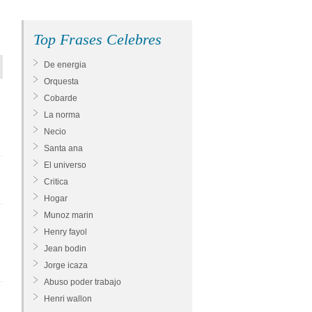
Top Frases Celebres
De energia
Orquesta
Cobarde
La norma
Necio
Santa ana
El universo
Critica
Hogar
Munoz marin
Henry fayol
Jean bodin
Jorge icaza
Abuso poder trabajo
Henri wallon