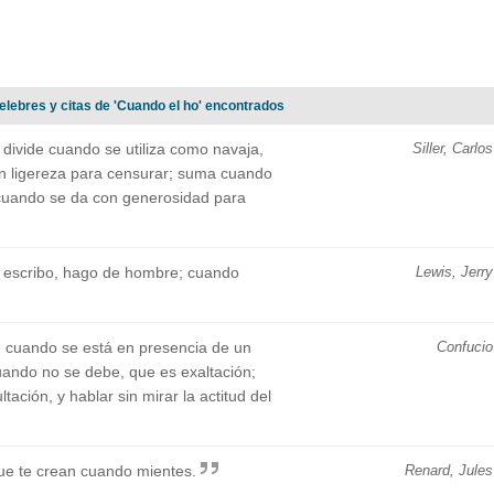
elebres y citas de 'Cuando el ho' encontrados
 divide cuando se utiliza como navaja,
Siller, Carlos
on ligereza para censurar; suma cuando
a cuando se da con generosidad para
o escribo, hago de hombre; cuando
Lewis, Jerry
e cuando se está en presencia de un
Confucio
uando no se debe, que es exaltación;
ación, y hablar sin mirar la actitud del
ue te crean cuando mientes.
Renard, Jules