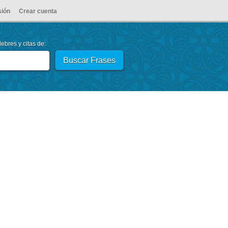
sión
Crear cuenta
ebres y citas de: