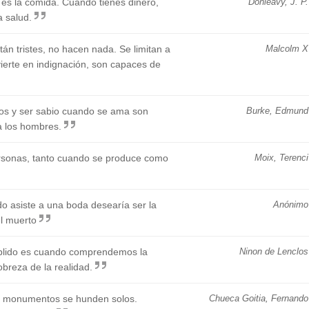
 es la comida. Cuando tienes dinero,
Donleavy, J. P.
a salud.
n tristes, no hacen nada. Se limitan a
Malcolm X
vierte en indignación, son capaces de
os y ser sabio cuando se ama son
Burke, Edmund
a los hombres.
personas, tanto cuando se produce como
Moix, Terenci
o asiste a una boda desearía ser la
Anónimo
el muerto
plido es cuando comprendemos la
Ninon de Lenclos
obreza de la realidad.
s monumentos se hunden solos.
Chueca Goitia, Fernando