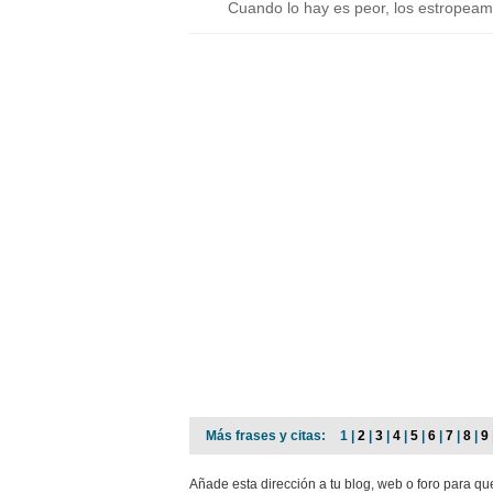
Cuando lo hay es peor, los estropeam
Más frases y citas:
1 |
2
|
3
|
4
|
5
|
6
|
7
|
8
|
9
Añade esta dirección a tu blog, web o foro para q