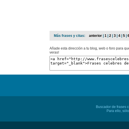
Más frases y citas:
anterior
|
1
|
2
|
3
|
4
|
5
|
Añade esta dirección a tu blog, web o foro para q
veras!
Buscador de frases cé
Para ello, sól