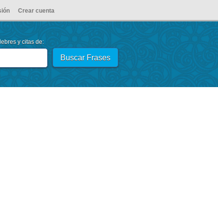
sión
Crear cuenta
ebres y citas de: