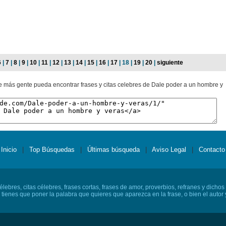
6
|
7
|
8
|
9
|
10
|
11
|
12
|
13
|
14
|
15
|
16
|
17
| 18 |
19
|
20
|
siguiente
ue más gente pueda encontrar frases y citas celebres de Dale poder a un hombre y
Inicio
|
Top Búsquedas
|
Últimas búsqueda
|
Aviso Legal
|
Contacto
lebres, citas célebres, frases cortas, frases de amor, proverbios, refranes y dichos
o tienes que poner la palabra que quieres que aparezca en la frase, o bien el autor y