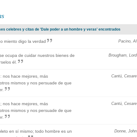
as
ses celebres y citas de 'Dale poder a un hombre y veras' encontrados
do miento digo la verdad
Pacino, Al
 se ocupa de cuidar nuestros bienes de
Brougham, Lord
selos él.
vo: nos hace mejores, más
Cantú, Cesare
sotros mismos y nos persuade de que
r.
vo; nos hace mejores, más
Cantú, Cesare
sotros mismos y nos persuade de que
r.
pleto en sí mismo; todo hombre es un
Donne, John