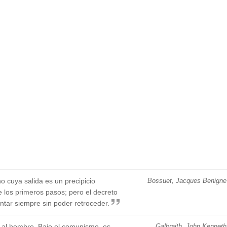
 cuya salida es un precipicio
Bossuet, Jacques Benigne
e los primeros pasos; pero el decreto
ntar siempre sin poder retroceder.
a al hombre. Bajo el comunismo, es
Galbraith, John Kenneth