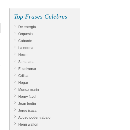
Top Frases Celebres
De energia
Orquesta
Cobarde
La norma
Necio
Santa ana
El universo
Critica
Hogar
Munoz marin
Henry fayol
Jean bodin
Jorge icaza
Abuso poder trabajo
Henri wallon