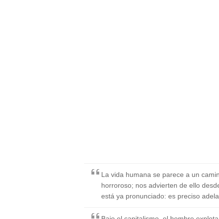
La vida humana se parece a un camino
horroroso; nos advierten de ello desd
está ya pronunciado: es preciso adela
Bajo el capitalismo, el hombre explot