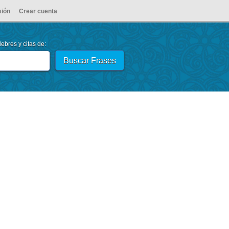
sión
Crear cuenta
ebres y citas de: