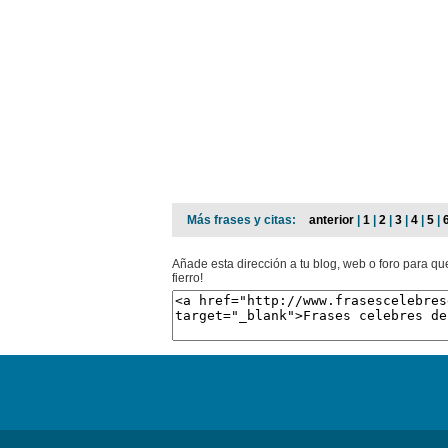
Más frases y citas:
anterior
|
1
|
2
|
3
|
4
|
5
|
Añade esta dirección a tu blog, web o foro para q
fierro!