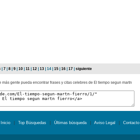
6
|
7
|
8
|
9
|
10
|
11
|
12
|
13
| 14 |
15
|
16
|
17
|
siguiente
ue más gente pueda encontrar frases y citas celebres de El tiempo segun martn
Inicio
|
Top Búsquedas
|
Últimas búsqueda
|
Aviso Legal
|
Contacto