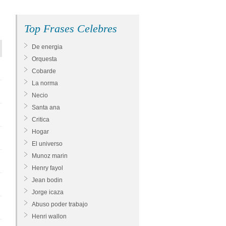
Top Frases Celebres
De energia
Orquesta
Cobarde
La norma
Necio
Santa ana
Critica
Hogar
El universo
Munoz marin
Henry fayol
Jean bodin
Jorge icaza
Abuso poder trabajo
Henri wallon