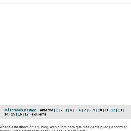
Más frases y citas:
anterior
|
1
|
2
|
3
|
4
|
5
|
6
|
7
|
8
|
9
|
10
|
11
| 12 |
13
|
14
|
15
|
16
|
17
|
siguiente
Añade esta dirección a tu blog, web o foro para que más gente pueda encontrar