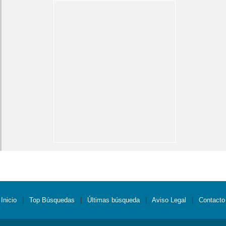
Inicio
|
Top Búsquedas
|
Últimas búsqueda
|
Aviso Legal
|
Contacto