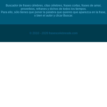
Buscador de frases célebres, citas célebres, frases cortas, frases de amor,
proverbios, refranes y dichos de todos los tiempos.
Para ello, sólo tienes que poner la palabra que quieres que aparezca en la frase,
o bien el autor y clicar Buscar.
© 2010 - 2026 frasescelebresde.com