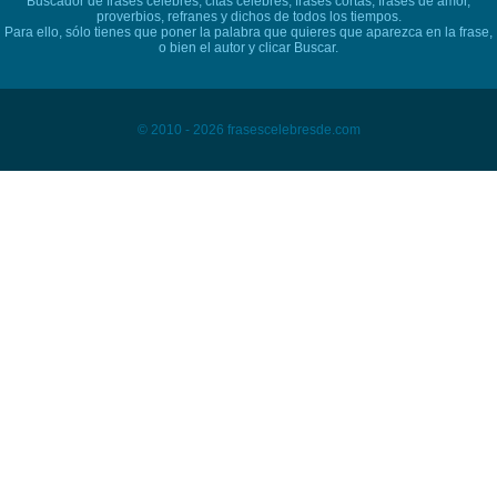
Buscador de frases célebres, citas célebres, frases cortas, frases de amor,
proverbios, refranes y dichos de todos los tiempos.
Para ello, sólo tienes que poner la palabra que quieres que aparezca en la frase,
o bien el autor y clicar Buscar.
© 2010 - 2026 frasescelebresde.com