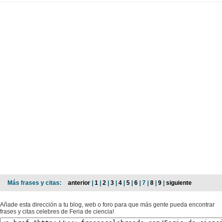
Más frases y citas:
anterior
|
1
|
2
|
3
|
4
|
5
|
6
| 7 |
8
|
9
|
siguiente
Añade esta dirección a tu blog, web o foro para que más gente pueda encontrar
frases y citas celebres de Feria de ciencia!