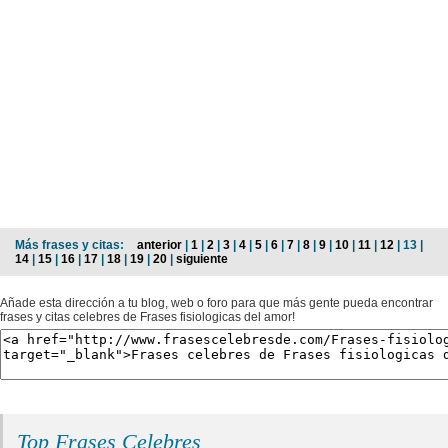
Más frases y citas:
anterior
|
1
|
2
|
3
|
4
|
5
|
6
|
7
|
8
|
9
|
10
|
11
|
12
| 13 |
14
|
15
|
16
|
17
|
18
|
19
|
20
|
siguiente
Añade esta dirección a tu blog, web o foro para que más gente pueda encontrar
frases y citas celebres de Frases fisiologicas del amor!
Top Frases Celebres