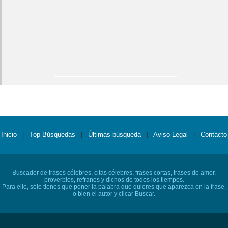
Inicio
|
Top Búsquedas
|
Últimas búsqueda
|
Aviso Legal
|
Contacto
Buscador de frases célebres, citas célebres, frases cortas, frases de amor,
proverbios, refranes y dichos de todos los tiempos.
Para ello, sólo tienes que poner la palabra que quieres que aparezca en la frase,
o bien el autor y clicar Buscar.