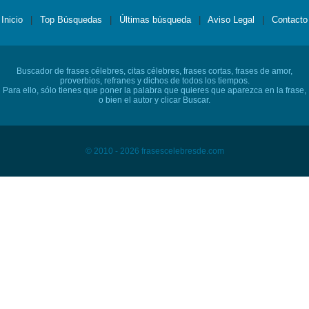
Inicio
|
Top Búsquedas
|
Últimas búsqueda
|
Aviso Legal
|
Contacto
Buscador de frases célebres, citas célebres, frases cortas, frases de amor,
proverbios, refranes y dichos de todos los tiempos.
Para ello, sólo tienes que poner la palabra que quieres que aparezca en la frase,
o bien el autor y clicar Buscar.
© 2010 - 2026 frasescelebresde.com