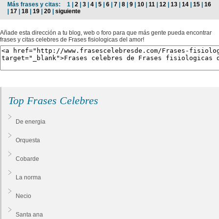
Más frases y citas:
1 |
2
|
3
|
4
|
5
|
6
|
7
|
8
|
9
|
10
|
11
|
12
|
13
|
14
|
15
|
16
|
17
|
18
|
19
|
20
|
siguiente
Añade esta dirección a tu blog, web o foro para que más gente pueda encontrar
frases y citas celebres de Frases fisiologicas del amor!
Top Frases Celebres
De energia
Orquesta
Cobarde
La norma
Necio
Santa ana