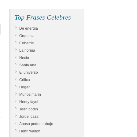
Top Frases Celebres
De energia
Orquesta
Cobarde
La norma
Necio
Santa ana
El universo
Critica
Hogar
Munoz marin
Henry fayol
Jean bodin
Jorge icaza
Abuso poder trabajo
Henri wallon