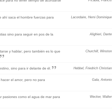
hace para no tener tiempo de acordarse
Picabia, Francis
de ahí saca el hombre fuerzas para
Lacordaire, Herni Dominique
stias sino para seguir en pos de la
Alighieri, Dante
tarse y hablar; pero también es lo que
Churchill, Winston
stino, sino para ir delante de él.
Hebbel, Friedrich Christian
 hacer el amor, pero no para
Gala, Antonio
ar pasiones como el agua de mar para
Wecker, Walter