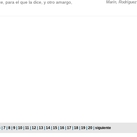
e, para el que la dice, y otro amargo,
Marín, Rodríguez
6 |
7
|
8
|
9
|
10
|
11
|
12
|
13
|
14
|
15
|
16
|
17
|
18
|
19
|
20
|
siguiente