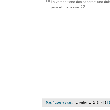
La verdad tiene dos sabores: uno dulc
para el que la oye.
Más frases y citas:
anterior
|
1
|
2
|
3
|
4
|
5
| 