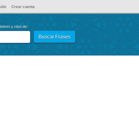
sión
Crear cuenta
ebres y citas de: