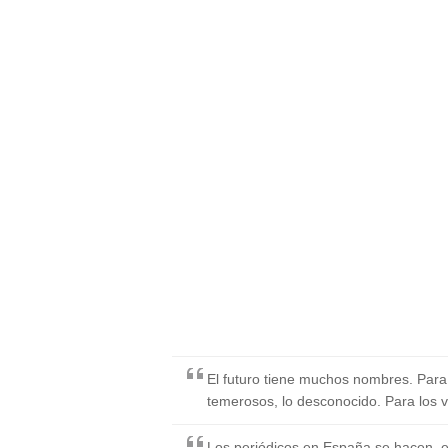
El futuro tiene muchos nombres. Para l
temerosos, lo desconocido. Para los v
Los periódicos en España se hacen, en