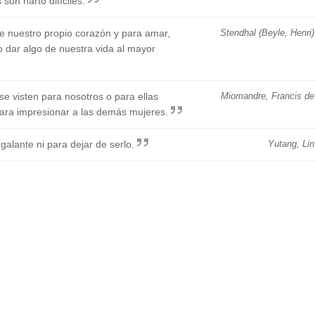
son harto difíciles.
e nuestro propio corazón y para amar,
Stendhal (Beyle, Henri)
so dar algo de nuestra vida al mayor
e visten para nosotros o para ellas
Miomandre, Francis de
ara impresionar a las demás mujeres.
alante ni para dejar de serlo.
Yutang, Lin