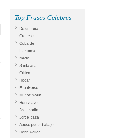
Top Frases Celebres
De energia
Orquesta
Cobarde
La norma
Necio
Santa ana
Critica
Hogar
El universo
Munoz marin
Henry fayol
Jean bodin
Jorge icaza
Abuso poder trabajo
Henri wallon