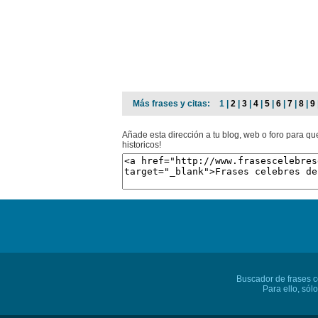
Más frases y citas:
1 |
2
|
3
|
4
|
5
|
6
|
7
|
8
|
9
Añade esta dirección a tu blog, web o foro para q
historicos!
Buscador de frases cé
Para ello, sól