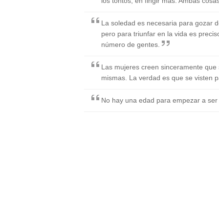
los tontos, en fingir más. Ambas cosas 
La soledad es necesaria para gozar d
pero para triunfar en la vida es preci
número de gentes.
Las mujeres creen sinceramente que s
mismas. La verdad es que se visten p
No hay una edad para empezar a ser g