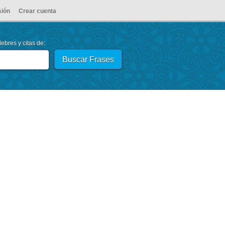
sión
Crear cuenta
ebres y citas de: