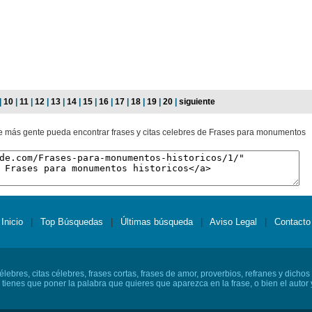
|
10
|
11
|
12
|
13
|
14
|
15
|
16
|
17
|
18
|
19
|
20
|
siguiente
ue más gente pueda encontrar frases y citas celebres de Frases para monumentos
Inicio
|
Top Búsquedas
|
Últimas búsqueda
|
Aviso Legal
|
Contacto
lebres, citas célebres, frases cortas, frases de amor, proverbios, refranes y dichos
o tienes que poner la palabra que quieres que aparezca en la frase, o bien el autor y