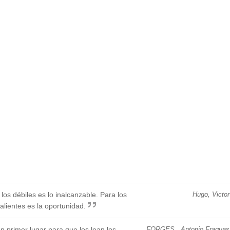
os débiles es lo inalcanzable. Para los
Hugo, Victor
alientes es la oportunidad.
 primer lugar para que los lean los
FORGES , Antonio Fraguas