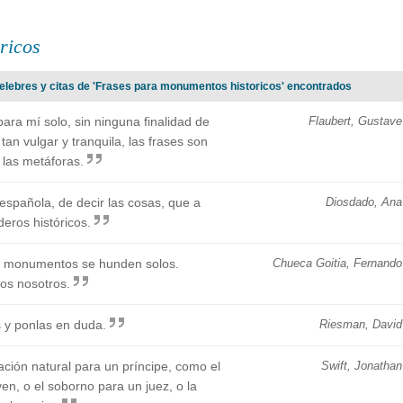
ricos
celebres y citas de 'Frases para monumentos historicos' encontrados
 para mí solo, sin ninguna finalidad de
Flaubert, Gustave
tan vulgar y tranquila, las frases son
 las metáforas.
spañola, de decir las cosas, que a
Diosdado, Ana
eros históricos.
s monumentos se hunden solos.
Chueca Goitia, Fernando
os nosotros.
s y ponlas en duda.
Riesman, David
tación natural para un príncipe, como el
Swift, Jonathan
en, o el soborno para un juez, o la