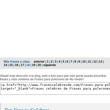
Más frases y citas:
anterior
|
1
|
2
|
3
|
4
|
5
|
6
|
7
|
8
|
9
|
10
|
11
|
12
|
13
|
14
|
15
|
16
|
17
| 18 |
19
|
20
|
siguiente
Añade esta dirección a tu blog, web o foro para que más gente pueda encontrar
frases y citas celebres de Frases para polerones de 4to medio!
Top Frases Celebres