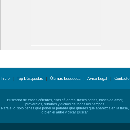
Inicio
|
Top Búsquedas
|
Últimas búsqueda
|
Aviso Legal
|
Contacto
Buscador de frases célebres, citas célebres, frases cortas, frases de amor,
proverbios, refranes y dichos de todos los tiempos.
Para ello, sólo tienes que poner la palabra que quieres que aparezca en la frase,
o bien el autor y clicar Buscar.