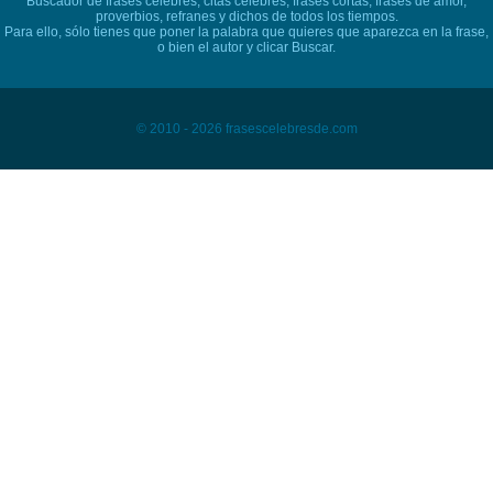
Buscador de frases célebres, citas célebres, frases cortas, frases de amor,
proverbios, refranes y dichos de todos los tiempos.
Para ello, sólo tienes que poner la palabra que quieres que aparezca en la frase,
o bien el autor y clicar Buscar.
© 2010 - 2026 frasescelebresde.com