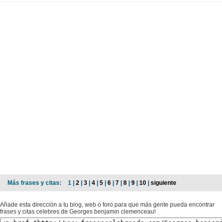
Más frases y citas:
1 |
2
|
3
|
4
|
5
|
6
|
7
|
8
|
9
|
10
|
siguiente
Añade esta dirección a tu blog, web o foro para que más gente pueda encontrar
frases y citas celebres de Georges benjamin clemenceau!