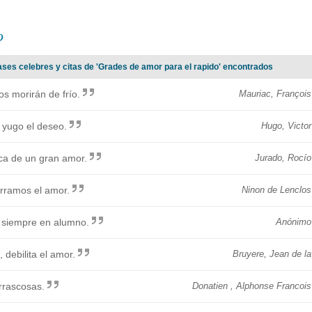
o
ases celebres y citas de 'Grades de amor para el rapido' encontrados
s morirán de frío.
Mauriac, François
r yugo el deseo.
Hugo, Victor
ica de un gran amor.
Jurado, Rocío
rramos el amor.
Ninon de Lenclos
a siempre en alumno.
Anónimo
 debilita el amor.
Bruyere, Jean de la
rrascosas.
Donatien , Alphonse Francois