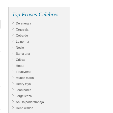
Top Frases Celebres
De energia
Orquesta
Cobarde
La norma
Necio
Santa ana
Critica
Hogar
El universo
Munoz marin
Henry fayol
Jean bodin
Jorge icaza
Abuso poder trabajo
Henri wallon