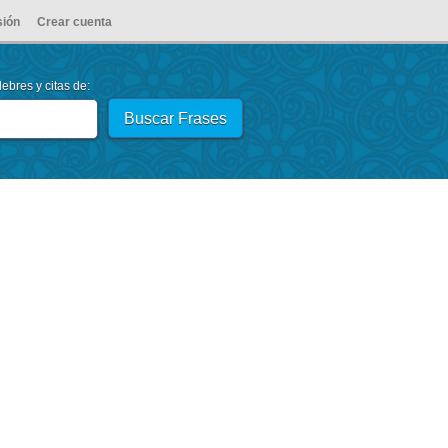
sión
Crear cuenta
ebres y citas de: