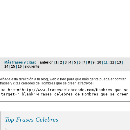
Más frases y citas:
anterior
|
1
|
2
|
3
|
4
|
5
|
6
|
7
|
8
|
9
|
10
| 11 |
12
|
13
|
14
|
15
|
16
|
siguiente
Añade esta dirección a tu blog, web o foro para que más gente pueda encontrar
frases y citas celebres de Hombres que se creen atractivos!
Top Frases Celebres