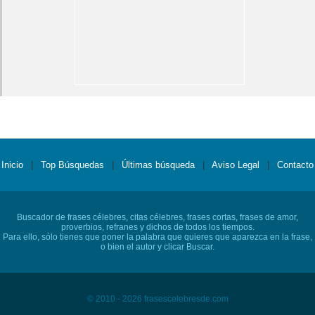
Inicio
|
Top Búsquedas
|
Últimas búsqueda
|
Aviso Legal
|
Contacto
Buscador de frases célebres, citas célebres, frases cortas, frases de amor,
proverbios, refranes y dichos de todos los tiempos.
Para ello, sólo tienes que poner la palabra que quieres que aparezca en la frase,
o bien el autor y clicar Buscar.
© 2010 - 2026 frasescelebresde.com