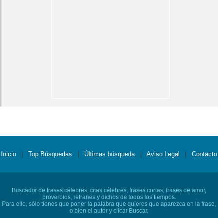
Inicio
|
Top Búsquedas
|
Últimas búsqueda
|
Aviso Legal
|
Contacto
Buscador de frases célebres, citas célebres, frases cortas, frases de amor,
proverbios, refranes y dichos de todos los tiempos.
Para ello, sólo tienes que poner la palabra que quieres que aparezca en la frase,
o bien el autor y clicar Buscar.